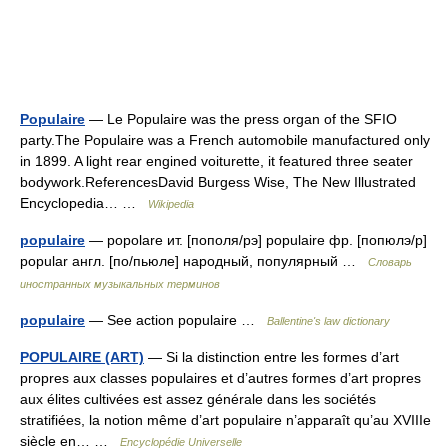
Populaire
— Le Populaire was the press organ of the SFIO
party.The Populaire was a French automobile manufactured only
in 1899. A light rear engined voiturette, it featured three seater
bodywork.ReferencesDavid Burgess Wise, The New Illustrated
Encyclopedia… …
Wikipedia
populaire
— popolare ит. [пополя/рэ] populaire фр. [попюлэ/р]
popular англ. [по/пьюле] народный, популярный …
Словарь
иностранных музыкальных терминов
populaire
— See action populaire …
Ballentine's law dictionary
POPULAIRE (ART)
— Si la distinction entre les formes d’art
propres aux classes populaires et d’autres formes d’art propres
aux élites cultivées est assez générale dans les sociétés
stratifiées, la notion même d’art populaire n’apparaît qu’au XVIIIe
siècle en… …
Encyclopédie Universelle