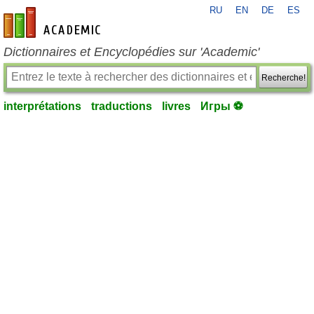
RU
EN
DE
ES
fr-academic.com
Dictionnaires et Encyclopédies sur 'Academic'
Recherche!
interprétations
traductions
livres
Игры ⚽