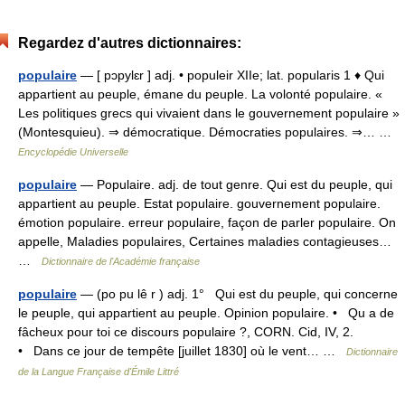
Regardez d'autres dictionnaires:
populaire
— [ pɔpylɛr ] adj. • populeir XIIe; lat. popularis 1 ♦ Qui
appartient au peuple, émane du peuple. La volonté populaire. «
Les politiques grecs qui vivaient dans le gouvernement populaire »
(Montesquieu). ⇒ démocratique. Démocraties populaires. ⇒… …
Encyclopédie Universelle
populaire
— Populaire. adj. de tout genre. Qui est du peuple, qui
appartient au peuple. Estat populaire. gouvernement populaire.
émotion populaire. erreur populaire, façon de parler populaire. On
appelle, Maladies populaires, Certaines maladies contagieuses…
…
Dictionnaire de l'Académie française
populaire
— (po pu lê r ) adj. 1° Qui est du peuple, qui concerne
le peuple, qui appartient au peuple. Opinion populaire. • Qu a de
fâcheux pour toi ce discours populaire ?, CORN. Cid, IV, 2.
• Dans ce jour de tempête [juillet 1830] où le vent… …
Dictionnaire
de la Langue Française d'Émile Littré