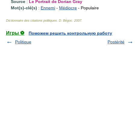
Source
:
Le Portrait de Dorian Gray
Mot(s)-clé(s)
:
Ennemi
-
Médiocre
- Populaire
Dictionnaire des citations politiques
.
D. Bégoc
.
2007
.
Игры ⚽
Поможем решить контрольную работу
Politique
Postérité